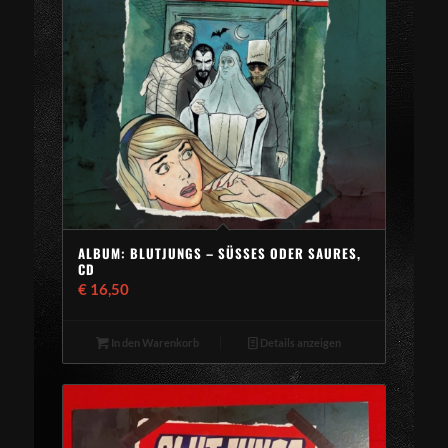
ALBUM: BLUTJUNGS – SÜSSES ODER SAURES, C
D
€
16,50
In den Warenkorb
Details anzeigen