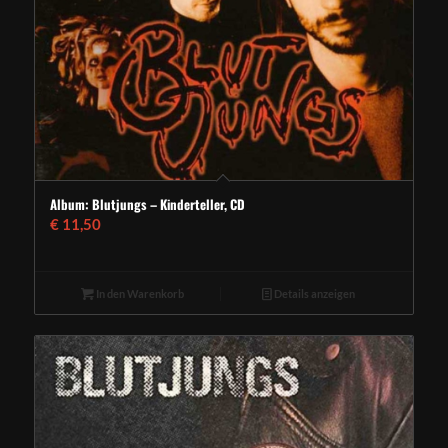
Album: Blutjungs – Kinderteller, CD
€
11,50
In den Warenkorb
Details anzeigen