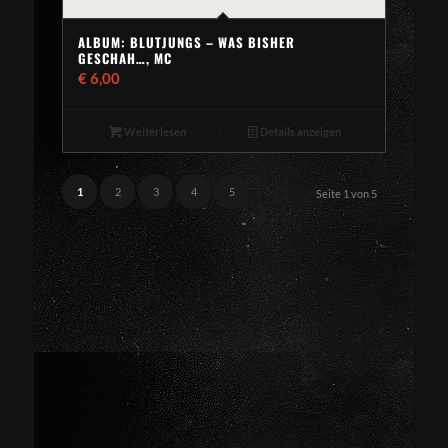
ALBUM: BLUTJUNGS – WAS BISHER
GESCHAH…, MC
€
6,00
Weiterlesen
Details anzeigen
1
2
3
4
5
Seite 1 von 5