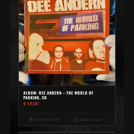
ALBUM: DEE ANDERN – THE WORLD OF
PARKING, CD
€
10,00
In den Warenkorb
Details anzeigen