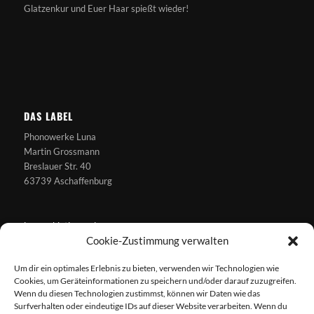
Glatzenkur und Euer Haar spießt wieder!
DAS LABEL
Phonowerke Luna
Martin Grossmann
Breslauer Str. 40
63739 Aschaffenburg
jungs@blutjungs.de
Cookie-Zustimmung verwalten
Um dir ein optimales Erlebnis zu bieten, verwenden wir Technologien wie
Cookies, um Geräteinformationen zu speichern und/oder darauf zuzugreifen.
Wenn du diesen Technologien zustimmst, können wir Daten wie das
Surfverhalten oder eindeutige IDs auf dieser Website verarbeiten. Wenn du
EINSCHLAFHILFEN