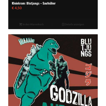
Kleinkram: Blutjungs – Saufnäher
€
4,50
In den Warenkorb
Details anzeigen