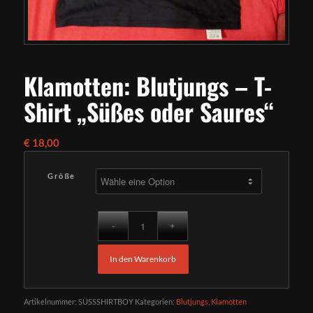
Klamotten: Blutjungs – T-
Shirt „Süßes oder Saures“
€
18,00
Größe
In den Warenkorb
Artikelnummer:
SÜSSSHIRTBOY
Kategorien:
Blutjungs
,
Klamotten