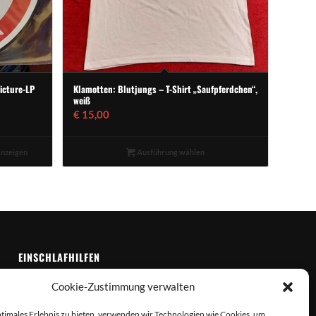
icture-LP
Klamotten: Blutjungs – T-Shirt „Saufpferdchen“,
weiß
€
15,00
anzeigen
Ausführung wählen
EINSCHLAFHILFEN
Impressum
Cookie-Zustimmung verwalten
AGB
Widerrufsbelehrung
ptimales Erlebnis zu bieten, verwenden wir Technologien wie Cookies, um