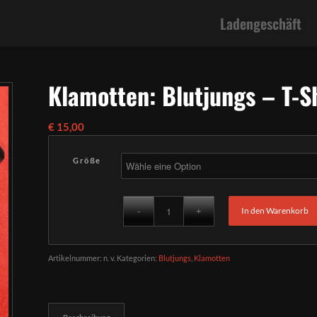
Ladengeschäft
Klamotten: Blutjungs – T-S
€
15,00
Größe
In den Warenkorb
Artikelnummer:
n. v.
Kategorien:
Blutjungs
,
Klamotten