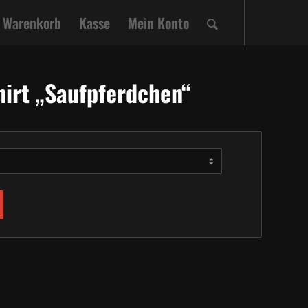
Warenkorb
Kasse
Mein Konto
hirt „Saufpferdchen“