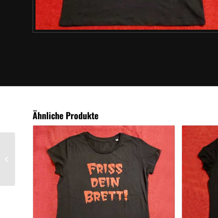
Ähnliche Produkte
Klamotten: Blutjungs –
Tanktop „Bandfoto“