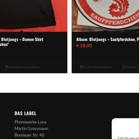
 Blutjungs – Damen-Shirt
Album: Blutjungs – Saufpferdchen, P
chen“
€
28,00
Ausführung wählen
In den Warenkorb
Details 
DAS LABEL
Phonowerke Luna
Martin Grossmann
Breslauer Str. 40
Um dir ein o