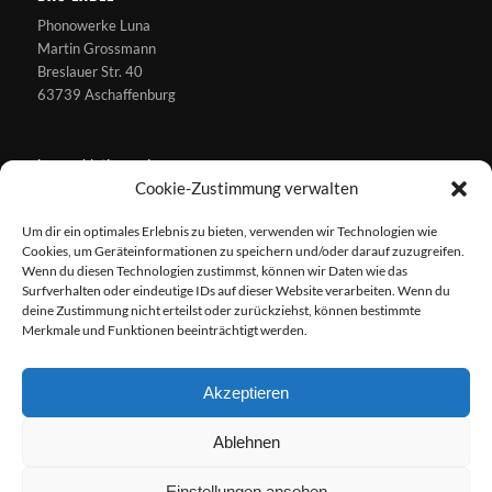
Phonowerke Luna
Martin Grossmann
Breslauer Str. 40
63739 Aschaffenburg
jungs@blutjungs.de
Cookie-Zustimmung verwalten
Um dir ein optimales Erlebnis zu bieten, verwenden wir Technologien wie
Cookies, um Geräteinformationen zu speichern und/oder darauf zuzugreifen.
Wenn du diesen Technologien zustimmst, können wir Daten wie das
Surfverhalten oder eindeutige IDs auf dieser Website verarbeiten. Wenn du
EINSCHLAFHILFEN
deine Zustimmung nicht erteilst oder zurückziehst, können bestimmte
Impressum
Merkmale und Funktionen beeinträchtigt werden.
AGB
Widerrufsbelehrung
Akzeptieren
Datenschutz
Ablehnen
Einstellungen ansehen