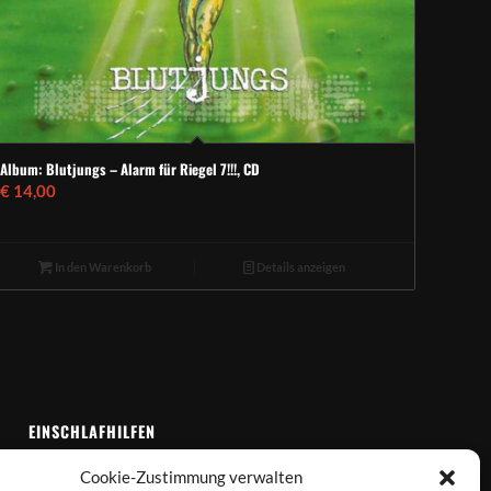
Album: Blutjungs – Alarm für Riegel 7!!!, CD
€
14,00
In den Warenkorb
Details anzeigen
EINSCHLAFHILFEN
Impressum
Cookie-Zustimmung verwalten
AGB